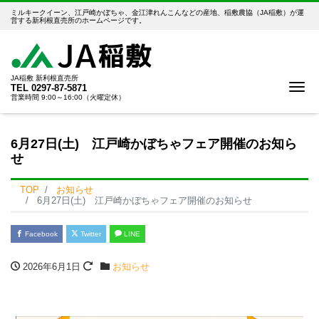
ミルキークイーン、江戸崎かぼちゃ、金江津れんこんなどの産地、稲敷農協（JA稲敷）が運
営する新利根直売所のホームページです。
JA稲敷 新利根直売所
Me
TEL
0297-87-5871
営業時間 9:00～16:00（火曜定休）
6月27日(土) 江戸崎かぼちゃフェア開催のお知ら
せ
TOP
お知らせ
6月27日(土) 江戸崎かぼちゃフェア開催のお知らせ
Facebook
Twitter
LINE
2026年6月1日
お知らせ