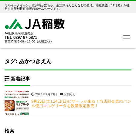
ミルキークイーン、江戸崎かぼちゃ、金江津れんこんなどの産地、稲敷農協（JA稲敷）が運
営する新利根直売所のホームページです。
JA稲敷 新利根直売所
Me
TEL
0297-87-5871
営業時間 9:00～16:00（火曜定休）
タグ:
あかつきえん
新着記事
2023年9月13日
お知らせ
9月23日(土).24日(日)ピザーラが来る！当店部会員のバジ
ル使用マルゲリータを数量限定販売！
検索