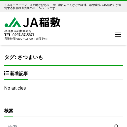
ミルキークイーン、江戸崎かぼちゃ、金江津れんこんなどの産地、稲敷農協（JA稲敷）が運
営する新利根直売所のホームページです。
JA稲敷 新利根直売所
Me
TEL
0297-87-5871
営業時間 9:00～16:00（火曜定休）
タグ:
さつまいも
新着記事
No articles
検索