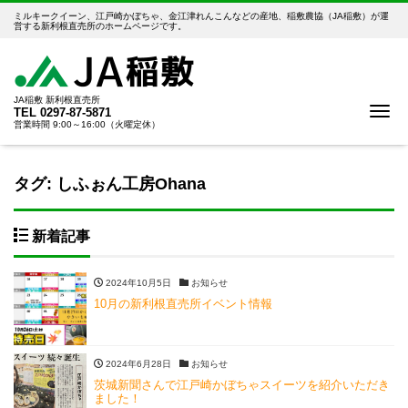
ミルキークイーン、江戸崎かぼちゃ、金江津れんこんなどの産地、稲敷農協（JA稲敷）が運
営する新利根直売所のホームページです。
JA稲敷 新利根直売所
Me
TEL
0297-87-5871
営業時間 9:00～16:00（火曜定休）
タグ:
しふぉん工房Ohana
新着記事
2024年10月5日
お知らせ
10月の新利根直売所イベント情報
2024年6月28日
お知らせ
茨城新聞さんで江戸崎かぼちゃスイーツを紹介いただき
ました！