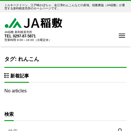
ミルキークイーン、江戸崎かぼちゃ、金江津れんこんなどの産地、稲敷農協（JA稲敷）が運
営する新利根直売所のホームページです。
JA稲敷 新利根直売所
Me
TEL
0297-87-5871
営業時間 9:00～16:00（火曜定休）
タグ:
れんこん
新着記事
No articles
検索