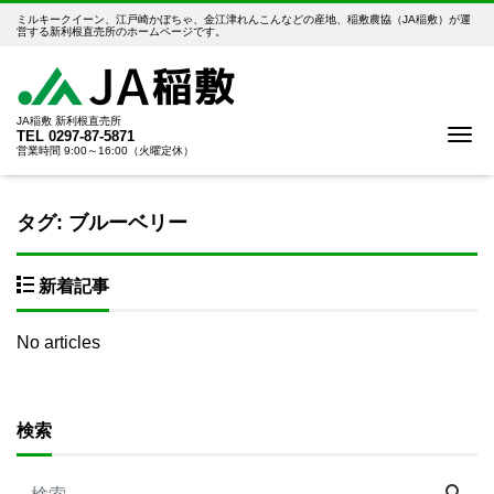
ミルキークイーン、江戸崎かぼちゃ、金江津れんこんなどの産地、稲敷農協（JA稲敷）が運
営する新利根直売所のホームページです。
JA稲敷 新利根直売所
Me
TEL
0297-87-5871
営業時間 9:00～16:00（火曜定休）
タグ:
ブルーベリー
新着記事
No articles
検索