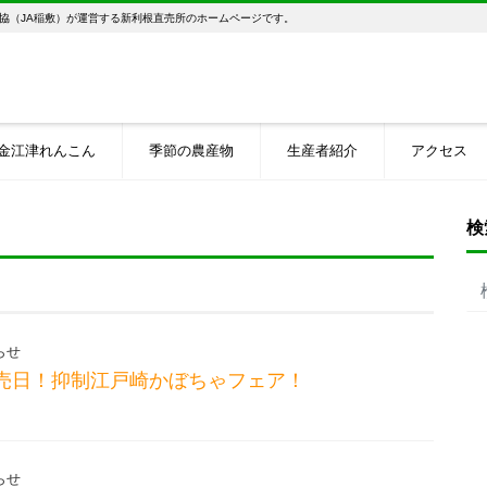
協（JA稲敷）が運営する新利根直売所のホームページです。
金江津れんこん
季節の農産物
生産者紹介
アクセス
検
らせ
特売日！抑制江戸崎かぼちゃフェア！
らせ