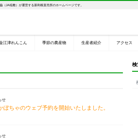
協（JA稲敷）が運営する新利根直売所のホームページです。
金江津れんこん
季節の農産物
生産者紹介
アクセス
検
らせ
崎かぼちゃのウェブ予約を開始いたしました。
らせ