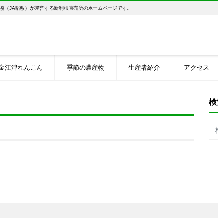
協（JA稲敷）が運営する新利根直売所のホームページです。
金江津れんこん
季節の農産物
生産者紹介
アクセス
検