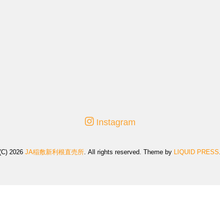
Instagram
(C) 2026
JA稲敷新利根直売所
. All rights reserved.
Theme by
LIQUID PRESS