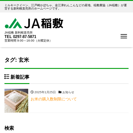
ミルキークイーン、江戸崎かぼちゃ、金江津れんこんなどの産地、稲敷農協（JA稲敷）が運
営する新利根直売所のホームページです。
JA稲敷 新利根直売所
Me
TEL
0297-87-5871
営業時間 9:00～16:00（火曜定休）
タグ:
玄米
新着記事
2025年1月25日
お知らせ
お米の購入数制限について
検索