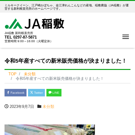
ミルキークイーン、江戸崎かぼちゃ、金江津れんこんなどの産地、稲敷農協（JA稲敷）が運
営する新利根直売所のホームページです。
JA稲敷 新利根直売所
Me
TEL
0297-87-5871
営業時間 9:00～16:00（火曜定休）
令和5年産すべての新米販売価格が決まりました！
TOP
未分類
令和5年産すべての新米販売価格が決まりました！
Facebook
Twitter
LINE
2023年9月7日
未分類