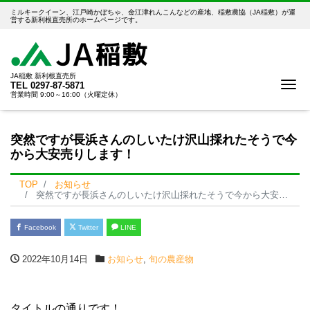
ミルキークイーン、江戸崎かぼちゃ、金江津れんこんなどの産地、稲敷農協（JA稲敷）が運
営する新利根直売所のホームページです。
JA稲敷 新利根直売所
Me
TEL
0297-87-5871
営業時間 9:00～16:00（火曜定休）
突然ですが長浜さんのしいたけ沢山採れたそうで今
から大安売りします！
TOP
お知らせ
突然ですが長浜さんのしいたけ沢山採れたそうで今から大安売りします！
Facebook
Twitter
LINE
2022年10月14日
お知らせ
,
旬の農産物
タイトルの通りです！