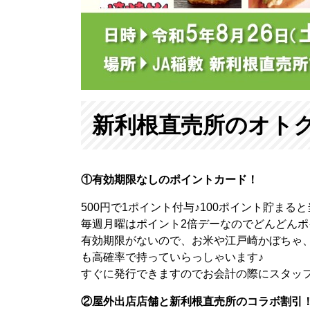
新利根直売所のオト
①有効期限なしのポイントカード！
500円で1ポイント付与♪100ポイント貯まる
毎週月曜はポイント2倍デーなのでどんどん
有効期限がないので、お米や江戸崎かぼちゃ
も高確率で持っていらっしゃいます♪
すぐに発行できますのでお会計の際にスタッ
②屋外出店店舗と新利根直売所のコラボ割引