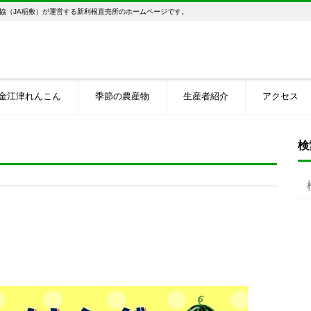
協（JA稲敷）が運営する新利根直売所のホームページです。
金江津れんこん
季節の農産物
生産者紹介
アクセス
検