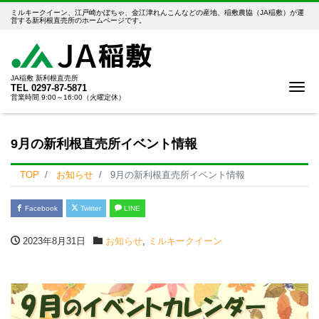
ミルキークイーン、江戸崎かぼちゃ、金江津れんこんなどの産地、稲敷農協（JA稲敷）が運
営する新利根直売所のホームページです。
JA稲敷 新利根直売所
Me
TEL
0297-87-5871
営業時間 9:00～16:00（火曜定休）
9月の新利根直売所イベント情報
TOP
お知らせ
9月の新利根直売所イベント情報
Facebook
Twitter
LINE
2023年8月31日
お知らせ
,
ミルキークイーン