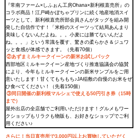
『常南ファーム×しふぉん工房Ohana×新利根直売所』の
コラボ商品！江戸崎かぼちゃプリンに続く地産地消スイ
ーツとして、新利根直売所部会員さんがタッグを組み開
発した自信作です！「米粉のスイーツって結局あんまり
美味しくないんだよね。。。小麦には勝てないんだよ
ね。。。」という常識を覆す、驚きの柔らかさ＆ジュワ
ッと食感が体感できます。（先着70個）
②あずまミルキークイーンの新米お試しパック
西部地区ミルキークイーン産地づくり推進協議会の協賛
により、今年もミルキークイーンの新米サンプルをご用
意いたします！甘くてもちもち♪JA稲敷の自慢のお米をぜ
ひ食べてください！（先着150個）
③同日開催の新利根マルシェで使える50円引き券（15時
まで）
屋外出店の全店舗でご利用いただけます！グルメもワー
クショップもリラクも物販も、お好きなショップでご利
用ください♪
さらに！当日直売所で3,000円以上お買物していただく