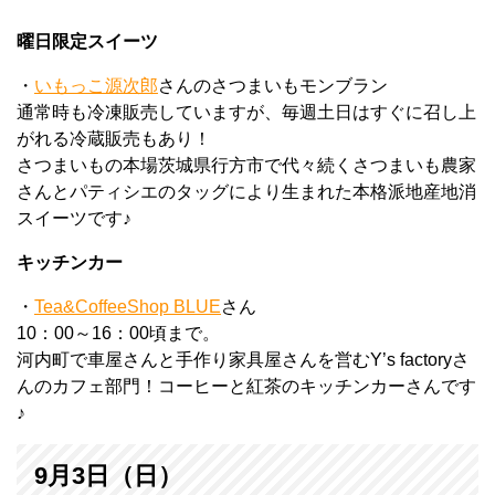
曜日限定スイーツ
・
いもっこ源次郎
さんのさつまいもモンブラン
通常時も冷凍販売していますが、毎週土日はすぐに召し上
がれる冷蔵販売もあり！
さつまいもの本場茨城県行方市で代々続くさつまいも農家
さんとパティシエのタッグにより生まれた本格派地産地消
スイーツです♪
キッチンカー
・
Tea&CoffeeShop BLUE
さん
10：00～16：00頃まで。
河内町で車屋さんと手作り家具屋さんを営むY’s factoryさ
んのカフェ部門！コーヒーと紅茶のキッチンカーさんです
♪
9月3日（日）