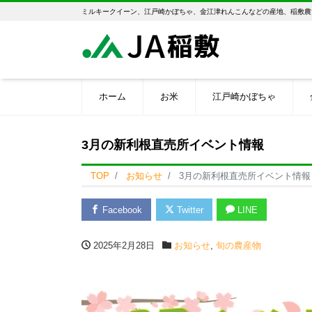
ミルキークイーン、江戸崎かぼちゃ、金江津れんこんなどの産地、稲敷農
ホーム
お米
江戸崎かぼちゃ
3月の新利根直売所イベント情報
TOP
お知らせ
3月の新利根直売所イベント情報
Facebook
Twitter
LINE
2025年2月28日
お知らせ
,
旬の農産物