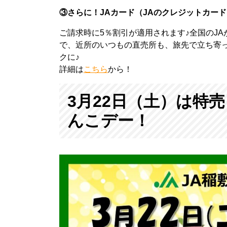
③さらに！JAカード（JAのクレジットカー
ご請求時に5％割引が適用されます♪全国のJ
で、近所のいつもの直売所も、旅先で立ち寄っ
クに♪
詳細は
こちら
から！
3月22日（土）は特
んこデー！