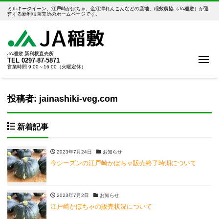
ミルキークイーン、江戸崎かぼちゃ、金江津れんこんなどの産地、稲敷農協（JA稲敷）が運
営する新利根直売所のホームページです。
JA稲敷 新利根直売所
Me
TEL
0297-87-5871
営業時間 9:00～16:00（火曜定休）
投稿者:
jainashiki-veg.com
新着記事
2023年7月24日
お知らせ
今シーズンの江戸崎かぼちゃ販売終了時期について
2023年7月2日
お知らせ
江戸崎かぼちゃの販売状況について