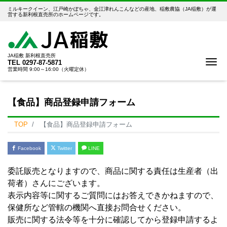
ミルキークイーン、江戸崎かぼちゃ、金江津れんこんなどの産地、稲敷農協（JA稲敷）が運
営する新利根直売所のホームページです。
JA稲敷 新利根直売所
Me
TEL
0297-87-5871
営業時間 9:00～16:00（火曜定休）
【食品】商品登録申請フォーム
TOP
【食品】商品登録申請フォーム
Facebook
Twitter
LINE
委託販売となりますので、商品に関する責任は生産者（出
荷者）さんにございます。
表示内容等に関するご質問にはお答えできかねますので、
保健所など管轄の機関へ直接お問合せください。
販売に関する法令等を十分に確認してから登録申請するよ